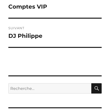
de
Comptes VIP
Publication
précédente :
l’article
SUIVANT
DJ Philippe
Publication
suivante :
RE
Recherche
pour :