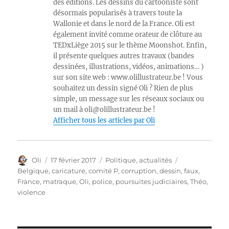
des éditions. Les dessins du cartooniste sont
désormais popularisés à travers toute la
Wallonie et dans le nord de la France. Oli est
également invité comme orateur de clôture au
TEDxLiège 2015 sur le thème Moonshot. Enfin,
il présente quelques autres travaux (bandes
dessinées, illustrations, vidéos, animations… )
sur son site web : www.olillustrateur.be ! Vous
souhaitez un dessin signé Oli ? Rien de plus
simple, un message sur les réseaux sociaux ou
un mail à oli@olillustrateur.be !
Afficher tous les articles par Oli
Auteur
Publié
Catégories
Étiquettes
Oli
17 février 2017
Politique, actualités
le
Belgique
,
caricature
,
comité P
,
corruption
,
dessin
,
faux
,
France
,
matraque
,
Oli
,
police
,
poursuites judiciaires
,
Théo
,
violence