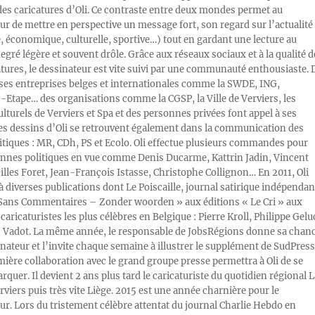
des caricatures d’Oli. Ce contraste entre deux mondes permet au
ur de mettre en perspective un message fort, son regard sur l’actualité
e, économique, culturelle, sportive…) tout en gardant une lecture au
egré légère et souvent drôle. Grâce aux réseaux sociaux et à la qualité d
atures, le dessinateur est vite suivi par une communauté enthousiaste. 
s entreprises belges et internationales comme la SWDE, ING,
Etape… des organisations comme la CGSP, la Ville de Verviers, les
ulturels de Verviers et Spa et des personnes privées font appel à ses
Les dessins d’Oli se retrouvent également dans la communication des
litiques : MR, CDh, PS et Ecolo. Oli effectue plusieurs commandes pour
nnes politiques en vue comme Denis Ducarme, Kattrin Jadin, Vincent
illes Foret, Jean-François Istasse, Christophe Collignon… En 2011, Oli
 à diverses publications dont Le Poiscaille, journal satirique indépendan
« Sans Commentaires – Zonder woorden » aux éditions « Le Cri » aux
caricaturistes les plus célèbres en Belgique : Pierre Kroll, Philippe Gelu
s Vadot. La même année, le responsable de JobsRégions donne sa chan
inateur et l’invite chaque semaine à illustrer le supplément de SudPress
mière collaboration avec le grand groupe presse permettra à Oli de se
rquer. Il devient 2 ans plus tard le caricaturiste du quotidien régional L
viers puis très vite Liège. 2015 est une année charnière pour le
ur. Lors du tristement célèbre attentat du journal Charlie Hebdo en