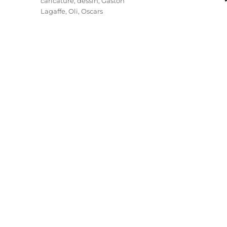
caricature
,
dessin
,
Gaston
Lagaffe
,
Oli
,
Oscars