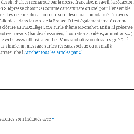
e dessin d’Oli est remarqué par la presse française. En avril, la rédaction
ion Sudpresse choisit Oli comme caricaturiste officiel pour l’ensemble
ons. Les dessins du cartooniste sont désormais popularisés à travers
Wallonie et dans le nord de la France. Oli est également invité comme
e clôture au TEDxLiège 2015 sur le thème Moonshot. Enfin, il présente
autres travaux (bandes dessinées, illustrations, vidéos, animations… )
ite web : www.olillustrateur.be ! Vous souhaitez un dessin signé Oli ?
lus simple, un message sur les réseaux sociaux ou un mail à
ustrateur.be !
Afficher tous les articles par Oli
gatoires sont indiqués avec
*