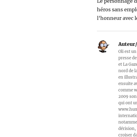
Le personnage d
héros sans emploi
l’honneur avec l
Auteur/
Oli est un
presse de
et La Gaz
nord de l
en illust
ensuite a
comme web
2009 son 
qui ont u
www.humeu
internati
notamment
dérision, 
croiser d