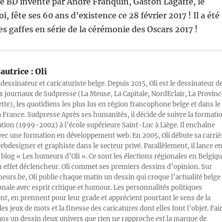
e BD inventé par André Franquin, Gaston Lagaffe, le
, fête ses 60 ans d’existence ce 28 février 2017 ! Il a été
es gaffes en série de la cérémonie des Oscars 2017 !
autrice :
Oli
 dessinateur et caricaturiste belge. Depuis 2015, Oli est le dessinateur d
s journaux de Sudpresse (La Meuse, La Capitale, NordEclair, La Provinc
ette), les quotidiens les plus lus en région francophone belge et dans le
a France. Sudpresse Après ses humanités, il décide de suivre la formati
ration (1999-2002) à l’école supérieure Saint-Luc à Liège. Il enchaîne
vec une formation en développement web. En 2005, Oli débute sa carriè
designer et graphiste dans le secteur privé. Parallèlement, il lance e
blog « Les humeurs d’Oli ». Ce sont les élections régionales en Belgiq
n effet déclencheur. Oli commet ses premiers dessins d’opinion. Sur
rs.be, Oli publie chaque matin un dessin qui croque l’actualité belge 
onale avec esprit critique et humour. Les personnalités politiques
, en prennent pour leur grade et apprécient pourtant le sens de la
les jeux de mots et la finesse des caricatures dont elles font l’objet. Fai
ans un dessin deux univers que rien ne rapproche est la marque de