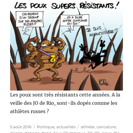
Les poux sont très résistants cette années. A la
veille des JO de Rio, sont-ils dopés comme les
athlètes russes ?
Publié
Catégories
Étiquettes
5 août 2016
Politique, actualités
athlète
,
caricature
,
le
dessin
,
dopage
,
dopé
,
Jeux Olympique
,
JO
,
Oli
,
poux
,
Rio