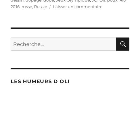
sur
2016
,
russe
,
Russie
Laisser un commentaire
Supers
poux
!
RE
Recherche
pour :
LES HUMEURS D OLI