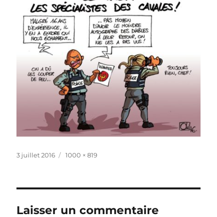
Publié
Taille
3 juillet 2016
1000 × 819
le
réelle
Laisser un commentaire