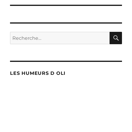
l’article
RE
Recherche
pour :
LES HUMEURS D OLI