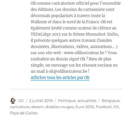
Oli comme caricaturiste officiel pour l’ensemble
des éditions. Les dessins du cartooniste sont
désormais popularisés à travers toute la
Wallonie et dans le nord de la France. Oli est
également invité comme orateur de clôture au
TEDxLiège 2015 sur le thème Moonshot. Enfin,
il présente quelques autres travaux (bandes
dessinées, illustrations, vidéos, animations… )
sur son site web : www.olillustrateur.be ! Vous
souhaitez un dessin signé Oli ? Rien de plus
simple, un message sur les réseaux sociaux ou
un mail à oli@olillustrateur.be !
Afficher tous les articles par Oli
Auteur
Publié
Catégories
Étiquettes
Oli
2 juillet 2016
Politique, actualités
Belgique
,
le
caricature
,
dessin
,
diables rouges
,
Euro 2016
,
Football
,
Oli
,
Pays de Galles