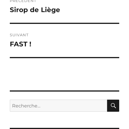
PRÉCÉDENT
de
Sirop de Liège
Publication
précédente :
l’article
SUIVANT
FAST !
Publication
suivante :
RE
Recherche
pour :