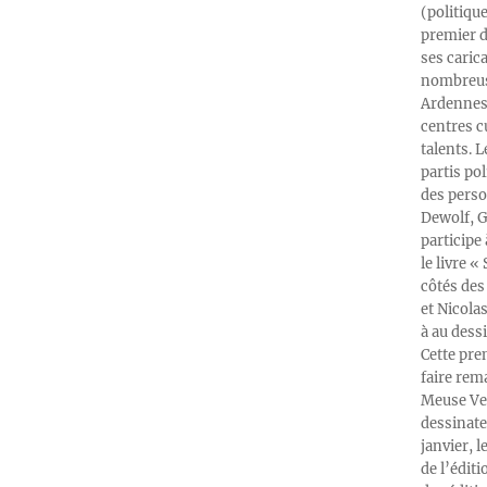
(politiqu
premier d
ses caric
nombreuse
Ardennes-
centres c
talents. 
partis po
des perso
Dewolf, G
participe
le livre 
côtés des 
et Nicola
à au dess
Cette pre
faire rema
Meuse Ver
dessinate
janvier, l
de l’édit