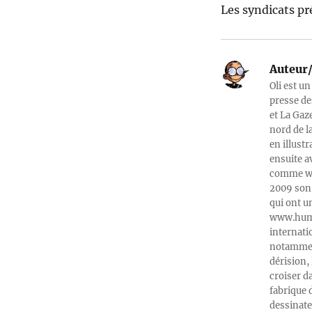
Les syndicats pré
Auteur/
Oli est un
presse de
et La Gaz
nord de l
en illust
ensuite a
comme web
2009 son 
qui ont u
www.humeu
internati
notamment
dérision, 
croiser d
fabrique 
dessinate