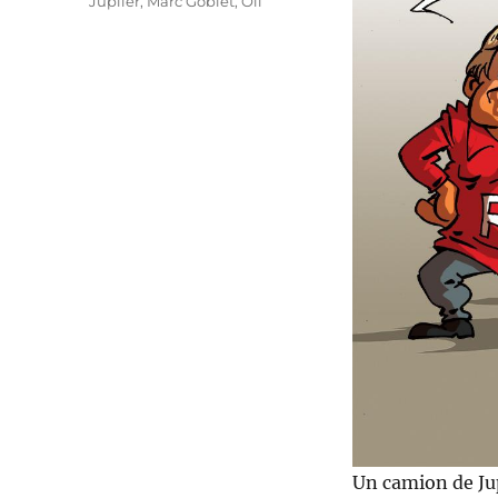
Jupiler
,
Marc Goblet
,
Oli
Un camion de Jup