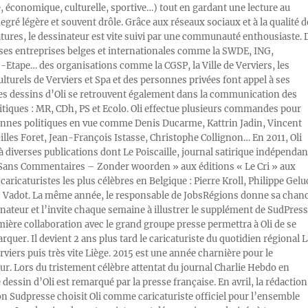
e, économique, culturelle, sportive…) tout en gardant une lecture au
egré légère et souvent drôle. Grâce aux réseaux sociaux et à la qualité d
atures, le dessinateur est vite suivi par une communauté enthousiaste. 
s entreprises belges et internationales comme la SWDE, ING,
Etape… des organisations comme la CGSP, la Ville de Verviers, les
ulturels de Verviers et Spa et des personnes privées font appel à ses
Les dessins d’Oli se retrouvent également dans la communication des
litiques : MR, CDh, PS et Ecolo. Oli effectue plusieurs commandes pour
nnes politiques en vue comme Denis Ducarme, Kattrin Jadin, Vincent
illes Foret, Jean-François Istasse, Christophe Collignon… En 2011, Oli
 à diverses publications dont Le Poiscaille, journal satirique indépendan
« Sans Commentaires – Zonder woorden » aux éditions « Le Cri » aux
caricaturistes les plus célèbres en Belgique : Pierre Kroll, Philippe Gelu
s Vadot. La même année, le responsable de JobsRégions donne sa chan
inateur et l’invite chaque semaine à illustrer le supplément de SudPress
mière collaboration avec le grand groupe presse permettra à Oli de se
rquer. Il devient 2 ans plus tard le caricaturiste du quotidien régional L
viers puis très vite Liège. 2015 est une année charnière pour le
ur. Lors du tristement célèbre attentat du journal Charlie Hebdo en
e dessin d’Oli est remarqué par la presse française. En avril, la rédaction
ion Sudpresse choisit Oli comme caricaturiste officiel pour l’ensemble