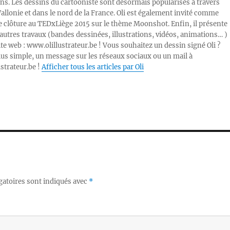
ons. Les dessins du cartooniste sont désormais popularisés à travers
Wallonie et dans le nord de la France. Oli est également invité comme
e clôture au TEDxLiège 2015 sur le thème Moonshot. Enfin, il présente
autres travaux (bandes dessinées, illustrations, vidéos, animations… )
ite web : www.olillustrateur.be ! Vous souhaitez un dessin signé Oli ?
lus simple, un message sur les réseaux sociaux ou un mail à
ustrateur.be !
Afficher tous les articles par Oli
gatoires sont indiqués avec
*