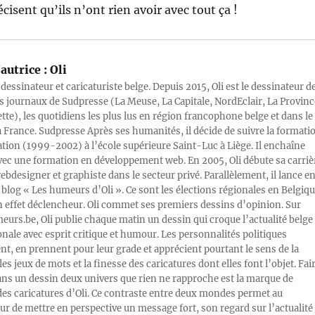
cisent qu’ils n’ont rien avoir avec tout ça !
autrice :
Oli
 dessinateur et caricaturiste belge. Depuis 2015, Oli est le dessinateur d
s journaux de Sudpresse (La Meuse, La Capitale, NordEclair, La Provinc
ette), les quotidiens les plus lus en région francophone belge et dans le
a France. Sudpresse Après ses humanités, il décide de suivre la formati
ration (1999-2002) à l’école supérieure Saint-Luc à Liège. Il enchaîne
vec une formation en développement web. En 2005, Oli débute sa carriè
designer et graphiste dans le secteur privé. Parallèlement, il lance e
blog « Les humeurs d’Oli ». Ce sont les élections régionales en Belgiq
n effet déclencheur. Oli commet ses premiers dessins d’opinion. Sur
rs.be, Oli publie chaque matin un dessin qui croque l’actualité belge 
onale avec esprit critique et humour. Les personnalités politiques
, en prennent pour leur grade et apprécient pourtant le sens de la
les jeux de mots et la finesse des caricatures dont elles font l’objet. Fai
ans un dessin deux univers que rien ne rapproche est la marque de
des caricatures d’Oli. Ce contraste entre deux mondes permet au
ur de mettre en perspective un message fort, son regard sur l’actualité