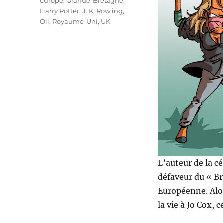
europe
,
Grande-Bretagne
,
Harry Potter
,
J. K. Rowling
,
Oli
,
Royaume-Uni
,
UK
L’auteur de la c
défaveur du « Br
Européenne. Alor
la vie à Jo Cox, 