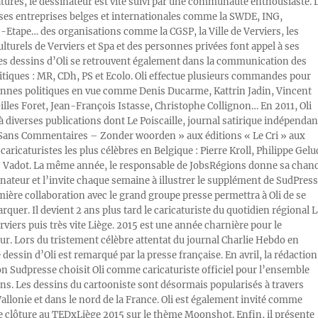
atures, le dessinateur est vite suivi par une communauté enthousiaste. 
s entreprises belges et internationales comme la SWDE, ING,
Etape… des organisations comme la CGSP, la Ville de Verviers, les
ulturels de Verviers et Spa et des personnes privées font appel à ses
Les dessins d’Oli se retrouvent également dans la communication des
litiques : MR, CDh, PS et Ecolo. Oli effectue plusieurs commandes pour
nnes politiques en vue comme Denis Ducarme, Kattrin Jadin, Vincent
illes Foret, Jean-François Istasse, Christophe Collignon… En 2011, Oli
 à diverses publications dont Le Poiscaille, journal satirique indépendan
« Sans Commentaires – Zonder woorden » aux éditions « Le Cri » aux
caricaturistes les plus célèbres en Belgique : Pierre Kroll, Philippe Gelu
s Vadot. La même année, le responsable de JobsRégions donne sa chan
inateur et l’invite chaque semaine à illustrer le supplément de SudPress
mière collaboration avec le grand groupe presse permettra à Oli de se
rquer. Il devient 2 ans plus tard le caricaturiste du quotidien régional L
viers puis très vite Liège. 2015 est une année charnière pour le
ur. Lors du tristement célèbre attentat du journal Charlie Hebdo en
e dessin d’Oli est remarqué par la presse française. En avril, la rédaction
ion Sudpresse choisit Oli comme caricaturiste officiel pour l’ensemble
ons. Les dessins du cartooniste sont désormais popularisés à travers
Wallonie et dans le nord de la France. Oli est également invité comme
e clôture au TEDxLiège 2015 sur le thème Moonshot. Enfin, il présente