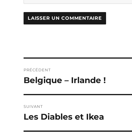
Navigation
PRÉCÉDENT
de
Belgique – Irlande !
Publication
précédente :
l’article
SUIVANT
Les Diables et Ikea
Publication
suivante :