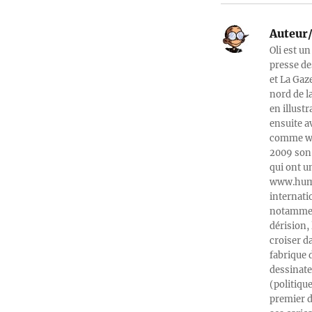
Auteur/
Oli est un
presse de
et La Gaz
nord de l
en illust
ensuite a
comme web
2009 son 
qui ont u
www.humeu
internati
notamment
dérision, 
croiser d
fabrique 
dessinate
(politiqu
premier d