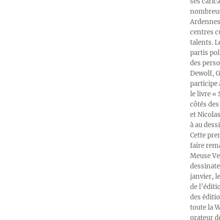
ses caric
nombreuse
Ardennes-
centres c
talents. 
partis po
des perso
Dewolf, G
participe
le livre 
côtés des 
et Nicola
à au dess
Cette pre
faire rema
Meuse Ver
dessinate
janvier, l
de l’édit
des éditi
toute la 
orateur d