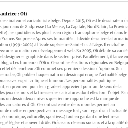
autrice :
Oli
 dessinateur et caricaturiste belge. Depuis 2015, Oli est le dessinateur d
s journaux de Sudpresse (La Meuse, La Capitale, NordEclair, La Provinc
ette), les quotidiens les plus lus en région francophone belge et dans le
a France. Sudpresse Après ses humanités, il décide de suivre la formati
ration (1999-2002) à l’école supérieure Saint-Luc à Liège. Il enchaîne
vec une formation en développement web. En 2005, Oli débute sa carriè
designer et graphiste dans le secteur privé. Parallèlement, il lance e
blog « Les humeurs d’Oli ». Ce sont les élections régionales en Belgiq
n effet déclencheur. Oli commet ses premiers dessins d’opinion. Sur
rs.be, Oli publie chaque matin un dessin qui croque l’actualité belge 
onale avec esprit critique et humour. Les personnalités politiques
, en prennent pour leur grade et apprécient pourtant le sens de la
les jeux de mots et la finesse des caricatures dont elles font l’objet. Fai
ans un dessin deux univers que rien ne rapproche est la marque de
des caricatures d’Oli. Ce contraste entre deux mondes permet au
ur de mettre en perspective un message fort, son regard sur l’actualité
e, économique, culturelle, sportive…) tout en gardant une lecture au
egré légère et souvent drôle. Grâce aux réseaux sociaux et à la qualité d