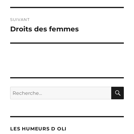
précédente :
l’article
SUIVANT
Droits des femmes
Publication
suivante :
RE
Recherche
pour :
LES HUMEURS D OLI