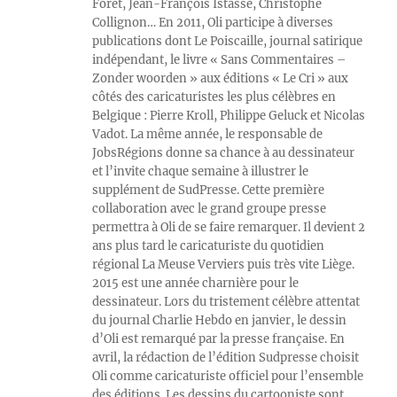
Foret, Jean-François Istasse, Christophe
Collignon… En 2011, Oli participe à diverses
publications dont Le Poiscaille, journal satirique
indépendant, le livre « Sans Commentaires –
Zonder woorden » aux éditions « Le Cri » aux
côtés des caricaturistes les plus célèbres en
Belgique : Pierre Kroll, Philippe Geluck et Nicolas
Vadot. La même année, le responsable de
JobsRégions donne sa chance à au dessinateur
et l’invite chaque semaine à illustrer le
supplément de SudPresse. Cette première
collaboration avec le grand groupe presse
permettra à Oli de se faire remarquer. Il devient 2
ans plus tard le caricaturiste du quotidien
régional La Meuse Verviers puis très vite Liège.
2015 est une année charnière pour le
dessinateur. Lors du tristement célèbre attentat
du journal Charlie Hebdo en janvier, le dessin
d’Oli est remarqué par la presse française. En
avril, la rédaction de l’édition Sudpresse choisit
Oli comme caricaturiste officiel pour l’ensemble
des éditions. Les dessins du cartooniste sont