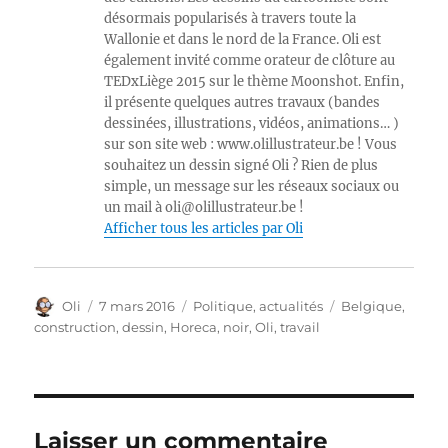
désormais popularisés à travers toute la
Wallonie et dans le nord de la France. Oli est
également invité comme orateur de clôture au
TEDxLiège 2015 sur le thème Moonshot. Enfin,
il présente quelques autres travaux (bandes
dessinées, illustrations, vidéos, animations… )
sur son site web : www.olillustrateur.be ! Vous
souhaitez un dessin signé Oli ? Rien de plus
simple, un message sur les réseaux sociaux ou
un mail à oli@olillustrateur.be !
Afficher tous les articles par Oli
Auteur
Publié
Catégories
Étiquettes
Oli
7 mars 2016
Politique, actualités
Belgique
,
le
construction
,
dessin
,
Horeca
,
noir
,
Oli
,
travail
Laisser un commentaire