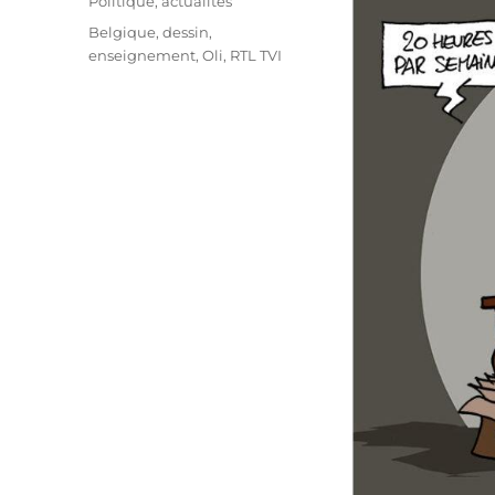
Catégories
Politique, actualités
Étiquettes
Belgique
,
dessin
,
enseignement
,
Oli
,
RTL TVI