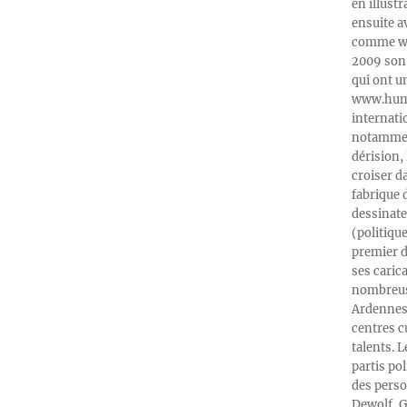
en illust
ensuite a
comme web
2009 son 
qui ont u
www.humeu
internati
notamment
dérision, 
croiser d
fabrique 
dessinate
(politiqu
premier d
ses caric
nombreuse
Ardennes-
centres c
talents. 
partis po
des perso
Dewolf, G