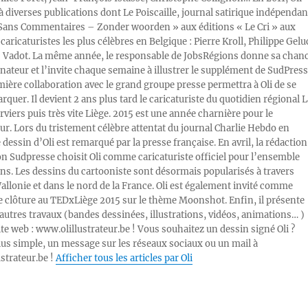
 à diverses publications dont Le Poiscaille, journal satirique indépendan
« Sans Commentaires – Zonder woorden » aux éditions « Le Cri » aux
caricaturistes les plus célèbres en Belgique : Pierre Kroll, Philippe Gelu
s Vadot. La même année, le responsable de JobsRégions donne sa chan
inateur et l’invite chaque semaine à illustrer le supplément de SudPress
mière collaboration avec le grand groupe presse permettra à Oli de se
rquer. Il devient 2 ans plus tard le caricaturiste du quotidien régional L
viers puis très vite Liège. 2015 est une année charnière pour le
ur. Lors du tristement célèbre attentat du journal Charlie Hebdo en
e dessin d’Oli est remarqué par la presse française. En avril, la rédaction
ion Sudpresse choisit Oli comme caricaturiste officiel pour l’ensemble
ons. Les dessins du cartooniste sont désormais popularisés à travers
Wallonie et dans le nord de la France. Oli est également invité comme
e clôture au TEDxLiège 2015 sur le thème Moonshot. Enfin, il présente
autres travaux (bandes dessinées, illustrations, vidéos, animations… )
ite web : www.olillustrateur.be ! Vous souhaitez un dessin signé Oli ?
lus simple, un message sur les réseaux sociaux ou un mail à
ustrateur.be !
Afficher tous les articles par Oli