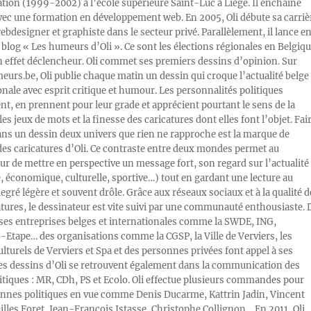
ration (1999-2002) à l’école supérieure Saint-Luc à Liège. Il enchaîne
vec une formation en développement web. En 2005, Oli débute sa carriè
designer et graphiste dans le secteur privé. Parallèlement, il lance e
blog « Les humeurs d’Oli ». Ce sont les élections régionales en Belgiq
n effet déclencheur. Oli commet ses premiers dessins d’opinion. Sur
rs.be, Oli publie chaque matin un dessin qui croque l’actualité belge 
onale avec esprit critique et humour. Les personnalités politiques
, en prennent pour leur grade et apprécient pourtant le sens de la
les jeux de mots et la finesse des caricatures dont elles font l’objet. Fai
ans un dessin deux univers que rien ne rapproche est la marque de
des caricatures d’Oli. Ce contraste entre deux mondes permet au
ur de mettre en perspective un message fort, son regard sur l’actualité
e, économique, culturelle, sportive…) tout en gardant une lecture au
egré légère et souvent drôle. Grâce aux réseaux sociaux et à la qualité d
atures, le dessinateur est vite suivi par une communauté enthousiaste. 
s entreprises belges et internationales comme la SWDE, ING,
Etape… des organisations comme la CGSP, la Ville de Verviers, les
ulturels de Verviers et Spa et des personnes privées font appel à ses
Les dessins d’Oli se retrouvent également dans la communication des
litiques : MR, CDh, PS et Ecolo. Oli effectue plusieurs commandes pour
nnes politiques en vue comme Denis Ducarme, Kattrin Jadin, Vincent
illes Foret, Jean-François Istasse, Christophe Collignon… En 2011, Oli