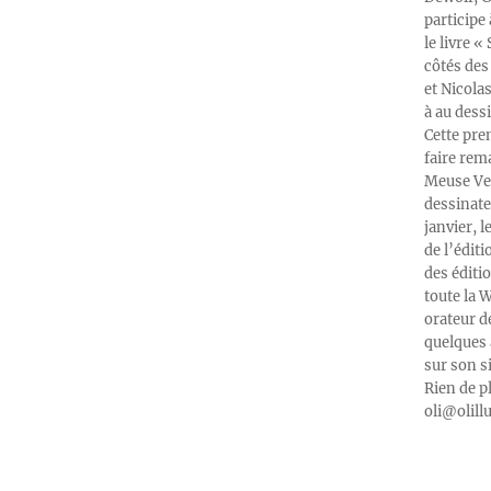
participe
le livre 
côtés des 
et Nicola
à au dess
Cette pre
faire rema
Meuse Ver
dessinate
janvier, l
de l’édit
des éditi
toute la 
orateur d
quelques 
sur son s
Rien de p
oli@olill