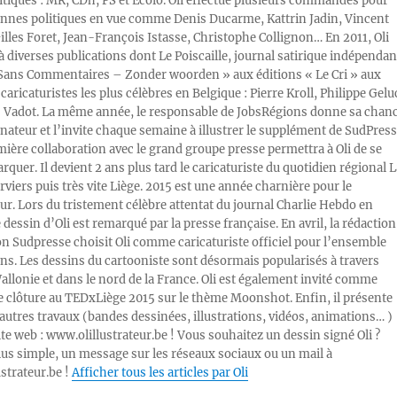
litiques : MR, CDh, PS et Ecolo. Oli effectue plusieurs commandes pour
nnes politiques en vue comme Denis Ducarme, Kattrin Jadin, Vincent
illes Foret, Jean-François Istasse, Christophe Collignon… En 2011, Oli
 à diverses publications dont Le Poiscaille, journal satirique indépendan
« Sans Commentaires – Zonder woorden » aux éditions « Le Cri » aux
caricaturistes les plus célèbres en Belgique : Pierre Kroll, Philippe Gelu
s Vadot. La même année, le responsable de JobsRégions donne sa chan
inateur et l’invite chaque semaine à illustrer le supplément de SudPress
mière collaboration avec le grand groupe presse permettra à Oli de se
rquer. Il devient 2 ans plus tard le caricaturiste du quotidien régional L
viers puis très vite Liège. 2015 est une année charnière pour le
ur. Lors du tristement célèbre attentat du journal Charlie Hebdo en
e dessin d’Oli est remarqué par la presse française. En avril, la rédaction
ion Sudpresse choisit Oli comme caricaturiste officiel pour l’ensemble
ons. Les dessins du cartooniste sont désormais popularisés à travers
Wallonie et dans le nord de la France. Oli est également invité comme
e clôture au TEDxLiège 2015 sur le thème Moonshot. Enfin, il présente
autres travaux (bandes dessinées, illustrations, vidéos, animations… )
ite web : www.olillustrateur.be ! Vous souhaitez un dessin signé Oli ?
lus simple, un message sur les réseaux sociaux ou un mail à
ustrateur.be !
Afficher tous les articles par Oli