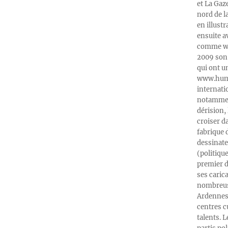
et La Gaz
nord de l
en illust
ensuite a
comme web
2009 son 
qui ont u
www.humeu
internati
notamment
dérision, 
croiser d
fabrique 
dessinate
(politiqu
premier d
ses caric
nombreuse
Ardennes-
centres c
talents. 