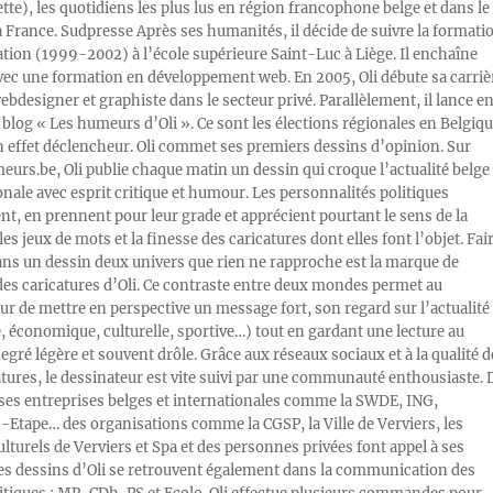
ette), les quotidiens les plus lus en région francophone belge et dans le
a France. Sudpresse Après ses humanités, il décide de suivre la formati
ration (1999-2002) à l’école supérieure Saint-Luc à Liège. Il enchaîne
vec une formation en développement web. En 2005, Oli débute sa carriè
designer et graphiste dans le secteur privé. Parallèlement, il lance e
blog « Les humeurs d’Oli ». Ce sont les élections régionales en Belgiq
n effet déclencheur. Oli commet ses premiers dessins d’opinion. Sur
rs.be, Oli publie chaque matin un dessin qui croque l’actualité belge 
onale avec esprit critique et humour. Les personnalités politiques
, en prennent pour leur grade et apprécient pourtant le sens de la
les jeux de mots et la finesse des caricatures dont elles font l’objet. Fai
ans un dessin deux univers que rien ne rapproche est la marque de
des caricatures d’Oli. Ce contraste entre deux mondes permet au
ur de mettre en perspective un message fort, son regard sur l’actualité
e, économique, culturelle, sportive…) tout en gardant une lecture au
egré légère et souvent drôle. Grâce aux réseaux sociaux et à la qualité d
atures, le dessinateur est vite suivi par une communauté enthousiaste. 
s entreprises belges et internationales comme la SWDE, ING,
Etape… des organisations comme la CGSP, la Ville de Verviers, les
ulturels de Verviers et Spa et des personnes privées font appel à ses
Les dessins d’Oli se retrouvent également dans la communication des