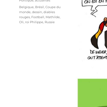
Catégories
Politique, actualités
Étiquettes
Belgique
,
Brésil
,
Coupe du
monde
,
dessin
,
diables
rouges
,
Football
,
Mathilde
,
Oli
,
roi Philippe
,
Russie