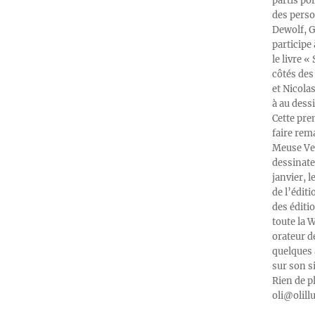
partis po
des perso
Dewolf, G
participe
le livre 
côtés des 
et Nicola
à au dess
Cette pre
faire rema
Meuse Ver
dessinate
janvier, l
de l’édit
des éditi
toute la 
orateur d
quelques 
sur son s
Rien de p
oli@olill