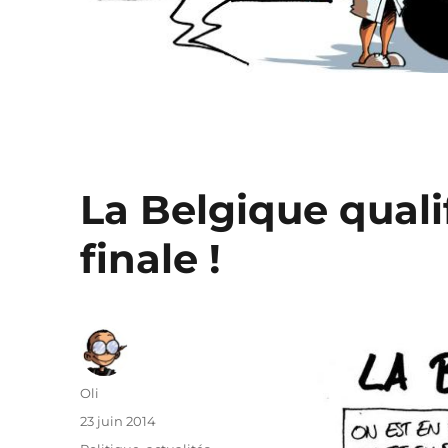
La Belgique quali
finale !
Auteur
Oli
Publié
23 juin 2014
le