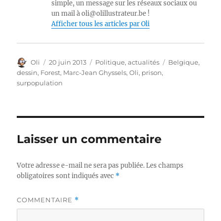
simple, un message sur les réseaux sociaux ou
un mail à oli@olillustrateur.be !
Afficher tous les articles par Oli
Auteur
Publié
Catégories
Étiquettes
Oli
20 juin 2013
Politique, actualités
Belgique
,
le
dessin
,
Forest
,
Marc-Jean Ghyssels
,
Oli
,
prison
,
surpopulation
Laisser un commentaire
Votre adresse e-mail ne sera pas publiée.
Les champs
obligatoires sont indiqués avec
*
COMMENTAIRE
*