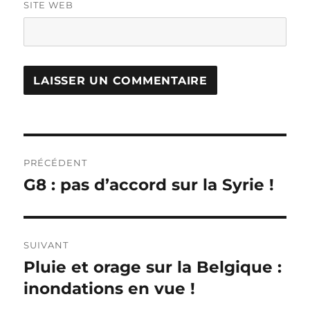
SITE WEB
Navigation
PRÉCÉDENT
de
G8 : pas d’accord sur la Syrie !
Publication
précédente :
l’article
SUIVANT
Pluie et orage sur la Belgique :
Publication
suivante :
inondations en vue !