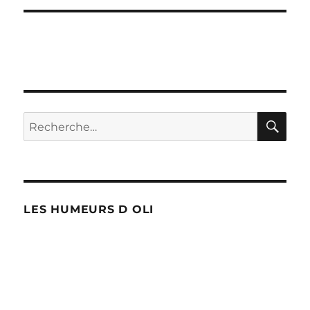
RE
Recherche
pour :
LES HUMEURS D OLI