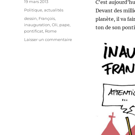
Publié
19 mars 2013
C’est aujourd’hu
le
Catégories
Politique, actualités
Devant des millie
Étiquettes
dessin
,
François
,
planète, il va f
inauguration
,
Oli
,
pape
,
ton de son ponti
pontificat
,
Rome
sur
Laisser un commentaire
Inauguration
du
pape
François
à
Rome
!