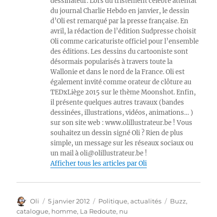
dessinateur. Lors du tristement célèbre attentat
du journal Charlie Hebdo en janvier, le dessin
d’Oli est remarqué par la presse française. En
avril, la rédaction de l’édition Sudpresse choisit
Oli comme caricaturiste officiel pour l’ensemble
des éditions. Les dessins du cartooniste sont
désormais popularisés à travers toute la
Wallonie et dans le nord de la France. Oli est
également invité comme orateur de clôture au
TEDxLiège 2015 sur le thème Moonshot. Enfin,
il présente quelques autres travaux (bandes
dessinées, illustrations, vidéos, animations… )
sur son site web : www.olillustrateur.be ! Vous
souhaitez un dessin signé Oli ? Rien de plus
simple, un message sur les réseaux sociaux ou
un mail à oli@olillustrateur.be !
Afficher tous les articles par Oli
Auteur
Publié
Catégories
Étiquettes
Oli
5 janvier 2012
Politique, actualités
Buzz
,
le
catalogue
,
homme
,
La Redoute
,
nu