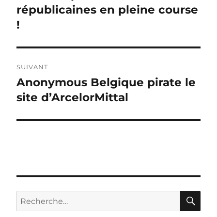
précédente :
républicaines en pleine course
l’article
!
SUIVANT
Anonymous Belgique pirate le
Publication
suivante :
site d’ArcelorMittal
RE
Recherche
pour :