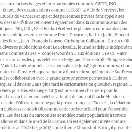
s entreprises belges et internationales comme la SWDE, ING,
Etape… des organisations comme la CGSP, la Ville de Verviers, les
ulturels de Verviers et Spa et des personnes privées font appel à ses
Les dessins d’Oli se retrouvent également dans la communication des
litiques : MR, CDh, PS et Ecolo. Oli effectue plusieurs commandes pour
nnes politiques en vue comme Denis Ducarme, Kattrin Jadin, Vincent
illes Foret, Jean-François Istasse, Christophe Collignon… En 2011, Oli
 à diverses publications dont Le Poiscaille, journal satirique indépendan
« Sans Commentaires – Zonder woorden » aux éditions « Le Cri » aux
caricaturistes les plus célèbres en Belgique : Pierre Kroll, Philippe Gelu
s Vadot. La même année, le responsable de JobsRégions donne sa chan
inateur et l’invite chaque semaine à illustrer le supplément de SudPress
mière collaboration avec le grand groupe presse permettra à Oli de se
rquer. Il devient 2 ans plus tard le caricaturiste du quotidien régional L
viers puis très vite Liège. 2015 est une année charnière pour le
ur. Lors du tristement célèbre attentat du journal Charlie Hebdo en
e dessin d’Oli est remarqué par la presse française. En avril, la rédaction
ion Sudpresse choisit Oli comme caricaturiste officiel pour l’ensemble
ons. Les dessins du cartooniste sont désormais popularisés à travers
Wallonie et dans le nord de la France. Oli est également invité comme
e clôture au TEDxLiège 2015 sur le thème Moonshot. Enfin, il présente