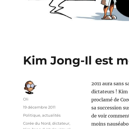
Kim Jong-Il est m
2011 aura sans s
dictateurs ! Kim
Auteur
Oli
proclamé de Cor
Publié
19 décembre 2011
sa succession su
le
Catégories
Politique, actualités
de voir comment 
Étiquettes
Corée du Nord
,
dictateur
,
moins nauséabond