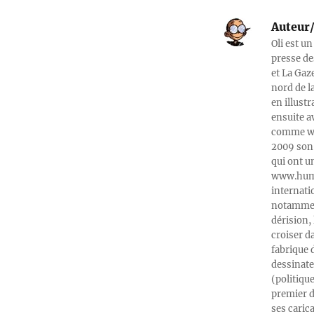
Auteur/
Oli est un
presse de
et La Gaz
nord de l
en illust
ensuite a
comme web
2009 son 
qui ont u
www.humeu
internati
notamment
dérision, 
croiser d
fabrique 
dessinate
(politiqu
premier d
ses caric