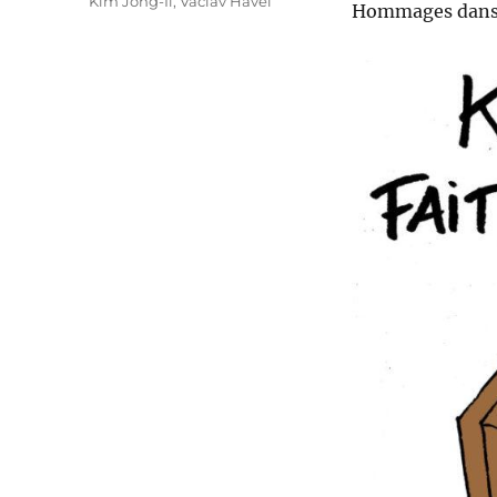
Kim Jong-Il
,
Vaclav Havel
Hommages dans t