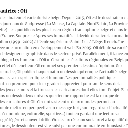
autrice :
Oli
 dessinateur et caricaturiste belge. Depuis 2015, Oli est le dessinateur d
s journaux de Sudpresse (La Meuse, La Capitale, NordEclair, La Provinc
ette), les quotidiens les plus lus en région francophone belge et dans le
a France. Sudpresse Après ses humanités, il décide de suivre la formati
ration (1999-2002) à l’école supérieure Saint-Luc à Liège. Il enchaîne
vec une formation en développement web. En 2005, Oli débute sa carriè
designer et graphiste dans le secteur privé. Parallèlement, il lance e
blog « Les humeurs d’Oli ». Ce sont les élections régionales en Belgiq
n effet déclencheur. Oli commet ses premiers dessins d’opinion. Sur
rs.be, Oli publie chaque matin un dessin qui croque l’actualité belge 
onale avec esprit critique et humour. Les personnalités politiques
, en prennent pour leur grade et apprécient pourtant le sens de la
les jeux de mots et la finesse des caricatures dont elles font l’objet. Fai
ans un dessin deux univers que rien ne rapproche est la marque de
des caricatures d’Oli. Ce contraste entre deux mondes permet au
ur de mettre en perspective un message fort, son regard sur l’actualité
e, économique, culturelle, sportive…) tout en gardant une lecture au
egré légère et souvent drôle. Grâce aux réseaux sociaux et à la qualité d
atures, le dessinateur est vite suivi par une communauté enthousiaste. 