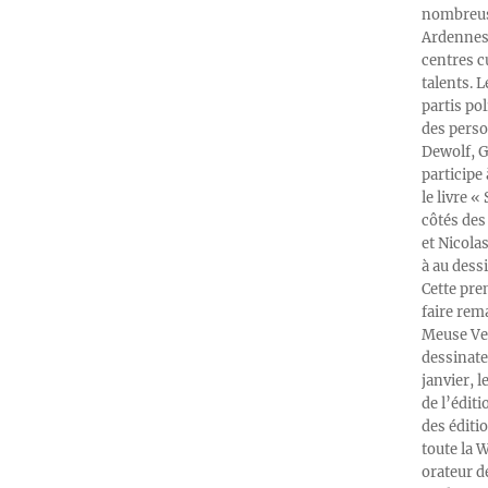
nombreuse
Ardennes-
centres c
talents. 
partis po
des perso
Dewolf, G
participe
le livre 
côtés des 
et Nicola
à au dess
Cette pre
faire rema
Meuse Ver
dessinate
janvier, l
de l’édit
des éditi
toute la 
orateur d