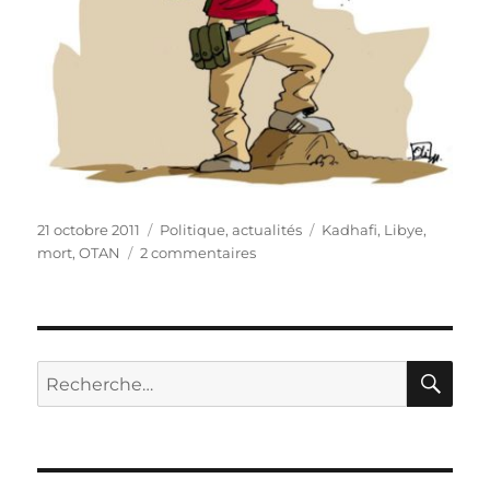
Publié
Catégories
Étiquettes
21 octobre 2011
Politique, actualités
Kadhafi
,
Libye
,
le
sur
mort
,
OTAN
2 commentaires
Le
colonel
Kadhafi
est
mort
RE
Recherche
!
pour :