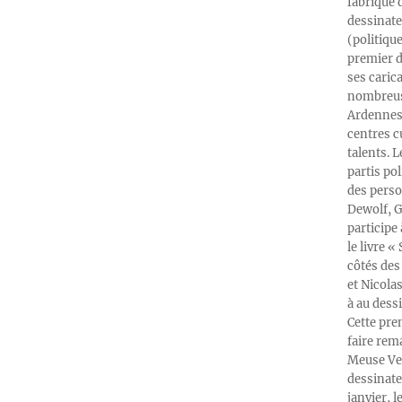
fabrique 
dessinate
(politiqu
premier d
ses caric
nombreuse
Ardennes-
centres c
talents. 
partis po
des perso
Dewolf, G
participe
le livre 
côtés des 
et Nicola
à au dess
Cette pre
faire rema
Meuse Ver
dessinate
janvier, l