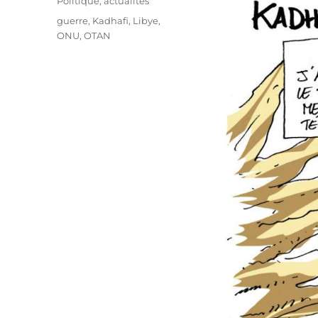
Catégories
Politique, actualités
Étiquettes
guerre
,
Kadhafi
,
Libye
,
ONU
,
OTAN