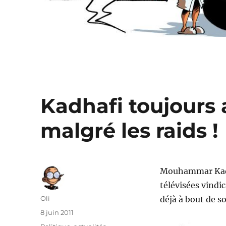
Kadhafi toujours 
malgré les raids !
Mouhammar Kadha
télévisées vindic
Auteur
Oli
déjà à bout de so
Publié
8 juin 2011
le