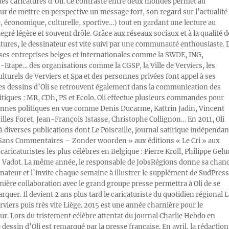
des caricatures d’Oli. Ce contraste entre deux mondes permet au
ur de mettre en perspective un message fort, son regard sur l’actualité
e, économique, culturelle, sportive…) tout en gardant une lecture au
egré légère et souvent drôle. Grâce aux réseaux sociaux et à la qualité d
atures, le dessinateur est vite suivi par une communauté enthousiaste. 
s entreprises belges et internationales comme la SWDE, ING,
Etape… des organisations comme la CGSP, la Ville de Verviers, les
ulturels de Verviers et Spa et des personnes privées font appel à ses
Les dessins d’Oli se retrouvent également dans la communication des
litiques : MR, CDh, PS et Ecolo. Oli effectue plusieurs commandes pour
nnes politiques en vue comme Denis Ducarme, Kattrin Jadin, Vincent
illes Foret, Jean-François Istasse, Christophe Collignon… En 2011, Oli
 à diverses publications dont Le Poiscaille, journal satirique indépendan
« Sans Commentaires – Zonder woorden » aux éditions « Le Cri » aux
caricaturistes les plus célèbres en Belgique : Pierre Kroll, Philippe Gelu
s Vadot. La même année, le responsable de JobsRégions donne sa chan
inateur et l’invite chaque semaine à illustrer le supplément de SudPress
mière collaboration avec le grand groupe presse permettra à Oli de se
rquer. Il devient 2 ans plus tard le caricaturiste du quotidien régional L
viers puis très vite Liège. 2015 est une année charnière pour le
ur. Lors du tristement célèbre attentat du journal Charlie Hebdo en
e dessin d’Oli est remarqué par la presse française. En avril, la rédaction