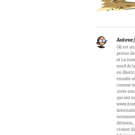
Auteur/
Oli est un
presse de
et La Gaz
nord de l
en illust
ensuite a
comme web
2009 son 
qui ont u
www.humeu
internati
notamment
dérision, 
croiser d