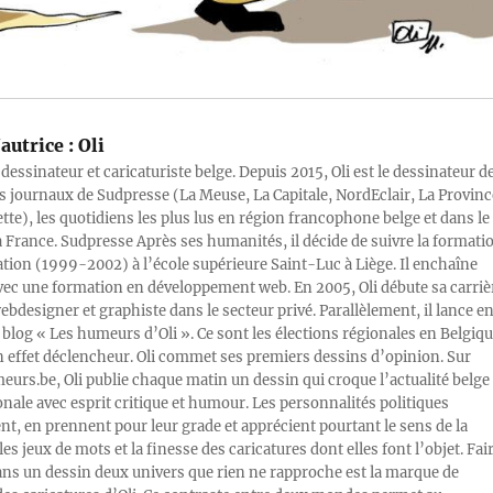
autrice :
Oli
 dessinateur et caricaturiste belge. Depuis 2015, Oli est le dessinateur d
s journaux de Sudpresse (La Meuse, La Capitale, NordEclair, La Provinc
ette), les quotidiens les plus lus en région francophone belge et dans le
a France. Sudpresse Après ses humanités, il décide de suivre la formati
ration (1999-2002) à l’école supérieure Saint-Luc à Liège. Il enchaîne
vec une formation en développement web. En 2005, Oli débute sa carriè
designer et graphiste dans le secteur privé. Parallèlement, il lance e
blog « Les humeurs d’Oli ». Ce sont les élections régionales en Belgiq
n effet déclencheur. Oli commet ses premiers dessins d’opinion. Sur
rs.be, Oli publie chaque matin un dessin qui croque l’actualité belge 
onale avec esprit critique et humour. Les personnalités politiques
, en prennent pour leur grade et apprécient pourtant le sens de la
les jeux de mots et la finesse des caricatures dont elles font l’objet. Fai
ans un dessin deux univers que rien ne rapproche est la marque de