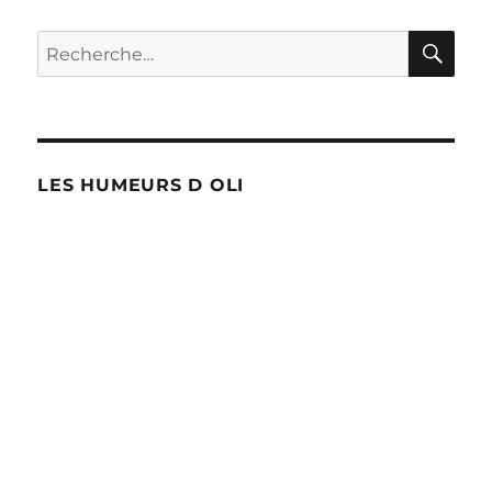
RE
Recherche
pour :
LES HUMEURS D OLI