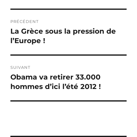
Navigation
PRÉCÉDENT
de
La Grèce sous la pression de
Publication
précédente :
l’Europe !
l’article
SUIVANT
Obama va retirer 33.000
Publication
suivante :
hommes d’ici l’été 2012 !