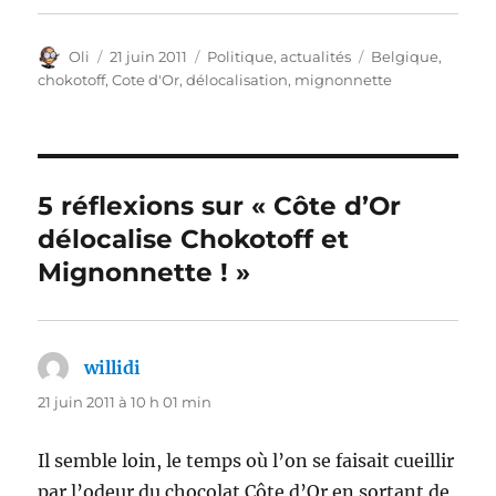
Auteur
Publié
Catégories
Étiquettes
Oli
21 juin 2011
Politique, actualités
Belgique
,
le
chokotoff
,
Cote d'Or
,
délocalisation
,
mignonnette
5 réflexions sur « Côte d’Or
délocalise Chokotoff et
Mignonnette ! »
willidi
dit :
21 juin 2011 à 10 h 01 min
Il semble loin, le temps où l’on se faisait cueillir
par l’odeur du chocolat Côte d’Or en sortant de