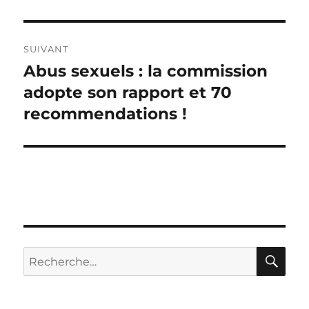
SUIVANT
Abus sexuels : la commission
Publication
suivante :
adopte son rapport et 70
recommendations !
RE
Recherche
pour :