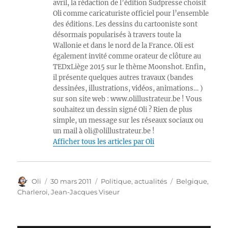
avril, la rédaction de l’édition Sudpresse choisit
Oli comme caricaturiste officiel pour l’ensemble
des éditions. Les dessins du cartooniste sont
désormais popularisés à travers toute la
Wallonie et dans le nord de la France. Oli est
également invité comme orateur de clôture au
TEDxLiège 2015 sur le thème Moonshot. Enfin,
il présente quelques autres travaux (bandes
dessinées, illustrations, vidéos, animations… )
sur son site web : www.olillustrateur.be ! Vous
souhaitez un dessin signé Oli ? Rien de plus
simple, un message sur les réseaux sociaux ou
un mail à oli@olillustrateur.be !
Afficher tous les articles par Oli
Auteur
Publié
Catégories
Étiquettes
Oli
30 mars 2011
Politique, actualités
Belgique
,
le
Charleroi
,
Jean-Jacques Viseur