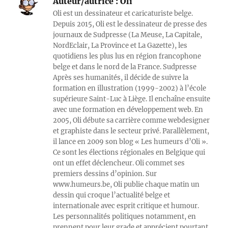
Auteur/autrice :
Oli
Oli est un dessinateur et caricaturiste belge.
Depuis 2015, Oli est le dessinateur de presse des
journaux de Sudpresse (La Meuse, La Capitale,
NordEclair, La Province et La Gazette), les
quotidiens les plus lus en région francophone
belge et dans le nord de la France. Sudpresse
Après ses humanités, il décide de suivre la
formation en illustration (1999-2002) à l’école
supérieure Saint-Luc à Liège. Il enchaîne ensuite
avec une formation en développement web. En
2005, Oli débute sa carrière comme webdesigner
et graphiste dans le secteur privé. Parallèlement,
il lance en 2009 son blog « Les humeurs d’Oli ».
Ce sont les élections régionales en Belgique qui
ont un effet déclencheur. Oli commet ses
premiers dessins d’opinion. Sur
www.humeurs.be, Oli publie chaque matin un
dessin qui croque l’actualité belge et
internationale avec esprit critique et humour.
Les personnalités politiques notamment, en
prennent pour leur grade et apprécient pourtant