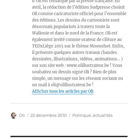
d’Oli est remarqué par la presse française. En
avril, la rédaction de l’édition Sudpresse choisit
Oli comme caricaturiste officiel pour l’ensemble
des éditions. Les dessins du cartooniste sont
désormais popularisés à travers toute la
Wallonie et dans le nord de la France. Oli est
également invité comme orateur de clôture au
TEDxLiège 2015 sur le thème Moonshot. Enfin,
il présente quelques autres travaux (bandes
dessinées, illustrations, vidéos, animations… )
sur son site web : www.olillustrateur.be ! Vous
souhaitez un dessin signé Oli ? Rien de plus
simple, un message sur les réseaux sociaux ou
un mail à oli@olillustrateur.be !
Afficher tous les articles par Oli
Auteur
Publié
Catégories
Oli
22 décembre 2010
Politique, actualités
le