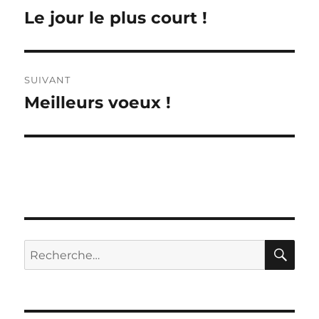
de
Le jour le plus court !
Publication
précédente :
l’article
SUIVANT
Meilleurs voeux !
Publication
suivante :
RE
Recherche
pour :