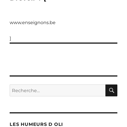
www.enseignons.be
]
RE
Recherche
pour :
LES HUMEURS D OLI