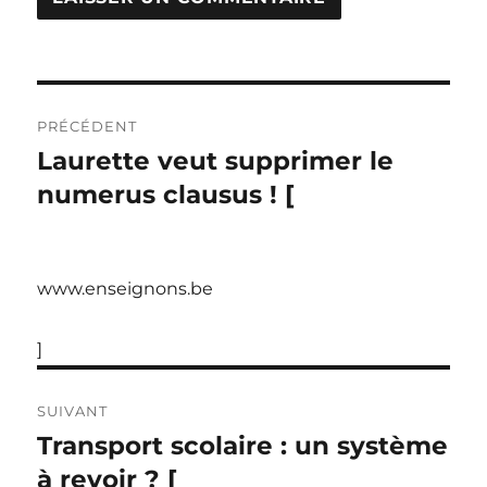
Navigation
PRÉCÉDENT
de
Laurette veut supprimer le
Publication
précédente :
numerus clausus ! [
l’article
www.enseignons.be
]
SUIVANT
Transport scolaire : un système
Publication
suivante :
à revoir ? [