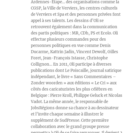
Ardennes-Etape… des organisations comme la
CGSP, la Ville de Verviers, les centres culturels
de Verviers et Spa et des personnes privées font
appel à ses talents. Les dessins d’Oli se
retrouvent également dans la communication
des partis politiques : MR, CDh, PS et Ecolo. Oli
effectue plusieurs commandes pour des
personnes politiques en vue comme Denis
Ducarme, Kattrin Jadin, Vincent Dewolf, Gilles
Foret, Jean-François Istasse, Christophe
Collignon… En 2011, Oli participe à diverses
publications dont Le Poiscaille, journal satirique
indépendant, le livre « Sans Commentaires –
Zonder woorden » aux éditions « Le Cri » aux
côtés des caricaturistes les plus célèbres en
Belgique : Pierre Kroll, Philippe Geluck et Nicolas
Vadot. La même année, le responsable de
JobsRégions donne sa chance à au dessinateur
et l’invite chaque semaine à illustrer le
supplément de SudPresse. Cette première
collaboration avec le grand groupe presse
permettra à Oli de se faire remarquer. Il devient 2