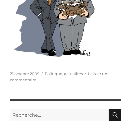
Publié
Catégories
21 octobre 2009
Politique, actualités
Laisser un
le
sur
commentaire
BHV
en
communauté
germanophone
!
RE
Recherche
pour :