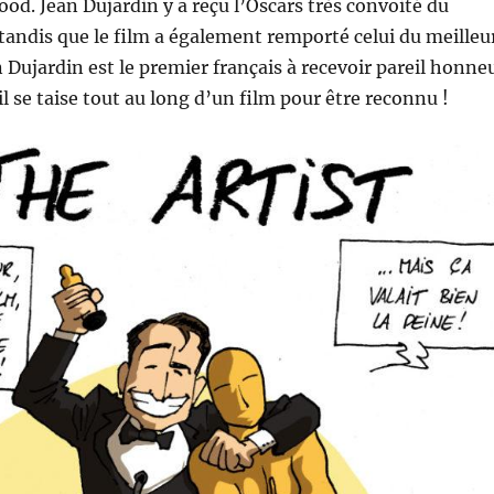
ood. Jean Dujardin y a reçu l’Oscars très convoité du
 tandis que le film a également remporté celui du meilleu
n Dujardin est le premier français à recevoir pareil honne
u’il se taise tout au long d’un film pour être reconnu !