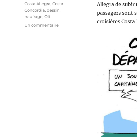
Étiquettes
Costa Allegra
,
Costa
Allegra de subir
Concordia
,
dessin
,
passagers sont s
naufrage
,
Oli
croisières Costa 
sur
Un commentaire
Costa
Allegra
:
remorqué
vers
une
île
!