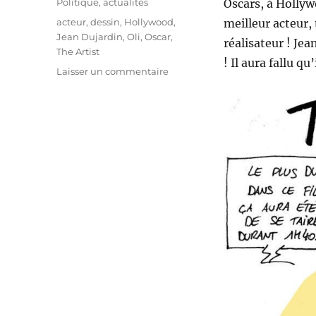
Catégories
Politique, actualités
Oscars, à Hollyw
Étiquettes
acteur
,
dessin
,
Hollywood
,
meilleur acteur,
Jean Dujardin
,
Oli
,
Oscar
,
réalisateur ! Jea
The Artist
! Il aura fallu q
sur
Laisser un commentaire
The
Artist
rafle
5
oscars
!