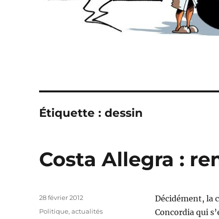
Étiquette :
dessin
Costa Allegra : re
Publié
28 février 2012
Décidément, la 
le
Catégories
Politique, actualités
Concordia qui s’e