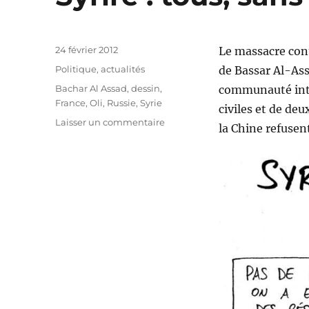
Publié
24 février 2012
Le massacre cont
le
Catégories
Politique, actualités
de Bassar Al-Ass
Étiquettes
Bachar Al Assad
,
dessin
,
communauté inte
France
,
Oli
,
Russie
,
Syrie
civiles et de deu
sur
Laisser un commentaire
la Chine refusen
Syrire
:
tous,
sans
exception
!