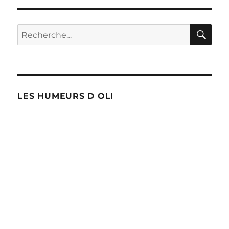
PRÉ
publications
CÉD
ENT
RE
Recherche
E
pour :
LES HUMEURS D OLI