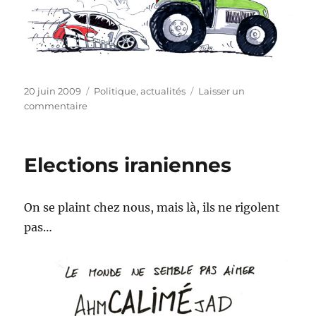
Publié
Catégories
20 juin 2009
Politique, actualités
Laisser un
le
sur
commentaire
Rallye
d’Ypres
Elections iraniennes
On se plaint chez nous, mais là, ils ne rigolent
pas…