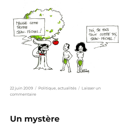
Publié
Catégories
22 juin 2009
Politique, actualités
Laisser un
le
sur
commentaire
Programme
du
jour
Un mystère