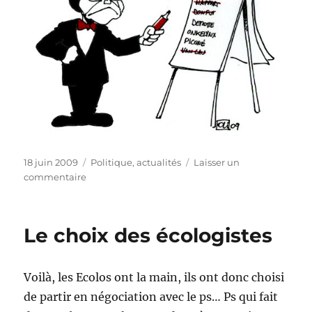
Publié
Catégories
18 juin 2009
Politique, actualités
Laisser un
le
sur
commentaire
On
the
road
Le choix des écologistes
again…
Voilà, les Ecolos ont la main, ils ont donc choisi
de partir en négociation avec le ps… Ps qui fait