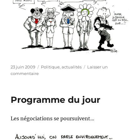
Publié
Catégories
23 juin 2009
Politique, actualités
Laisser un
le
sur
commentaire
Débat
autour
du
Programme du jour
voile
au
parlement
Les négociations se poursuivent…