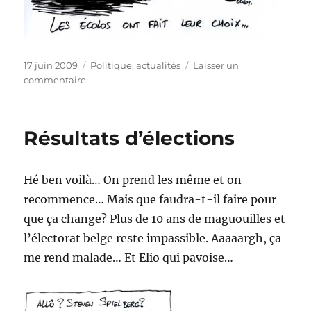
Publié
Catégories
17 juin 2009
Politique, actualités
Laisser un
le
sur
commentaire
Le
choix
des
Résultats d’élections
écologistes
Hé ben voilà… On prend les même et on
recommence… Mais que faudra-t-il faire pour
que ça change? Plus de 10 ans de maguouilles et
l’électorat belge reste impassible. Aaaaargh, ça
me rend malade… Et Elio qui pavoise…