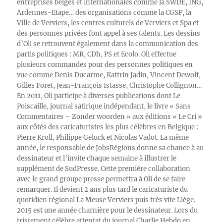
entreprises belges et internationales comme la SWDE, ING,
Ardennes-Etape… des organisations comme la CGSP, la
Ville de Verviers, les centres culturels de Verviers et Spa et
des personnes privées font appel à ses talents. Les dessins
d’Oli se retrouvent également dans la communication des
partis politiques : MR, CDh, PS et Ecolo. Oli effectue
plusieurs commandes pour des personnes politiques en
vue comme Denis Ducarme, Kattrin Jadin, Vincent Dewolf,
Gilles Foret, Jean-François Istasse, Christophe Collignon…
En 2011, Oli participe à diverses publications dont Le
Poiscaille, journal satirique indépendant, le livre « Sans
Commentaires – Zonder woorden » aux éditions « Le Cri »
aux côtés des caricaturistes les plus célèbres en Belgique :
Pierre Kroll, Philippe Geluck et Nicolas Vadot. La même
année, le responsable de JobsRégions donne sa chance à au
dessinateur et l’invite chaque semaine à illustrer le
supplément de SudPresse. Cette première collaboration
avec le grand groupe presse permettra à Oli de se faire
remarquer. Il devient 2 ans plus tard le caricaturiste du
quotidien régional La Meuse Verviers puis très vite Liège.
2015 est une année charnière pour le dessinateur. Lors du
tristement célèbre attentat du journal Charlie Hebdo en