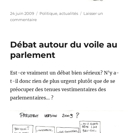
Publié
Catégories
24 juin 2009
Politique, actualités
Laisser un
le
sur
commentaire
De
l’utilité
d’envoyer
Débat autour du voile au
des
Belges
parlement
en
Afghanistan
Est-ce vraiment un débat bien sérieux? N’y a-
t-il donc rien de plus urgent plutôt que de se
préocuper des tenues vestimentaires des
parlementaires… ?