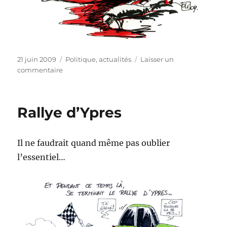
Publié
Catégories
21 juin 2009
Politique, actualités
Laisser un
le
sur
commentaire
Un
mystère
Rallye d’Ypres
Il ne faudrait quand même pas oublier
l’essentiel…