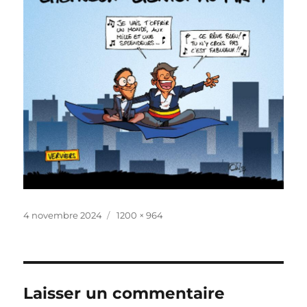
Publié
Taille
4 novembre 2024
1200 × 964
le
réelle
Laisser un commentaire