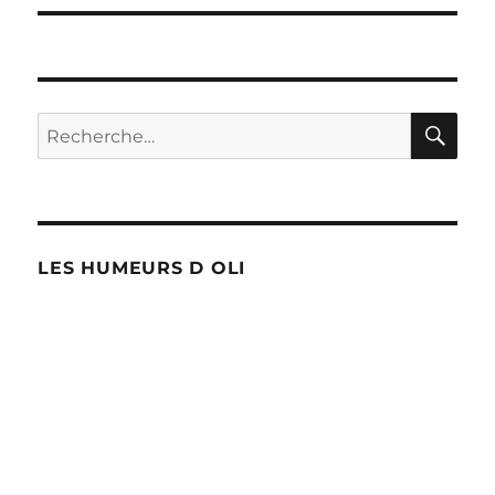
RE
Recherche
pour :
LES HUMEURS D OLI