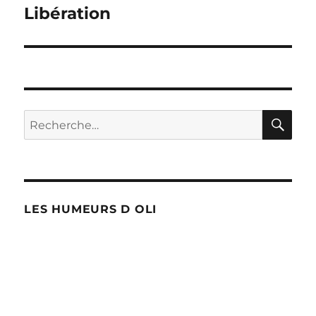
de
Libération
l’article
RE
Recherche
pour :
LES HUMEURS D OLI