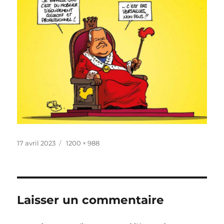
Publié
Taille
17 avril 2023
1200 × 988
le
réelle
Laisser un commentaire