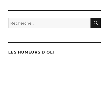
RE
Recherche
pour :
LES HUMEURS D OLI