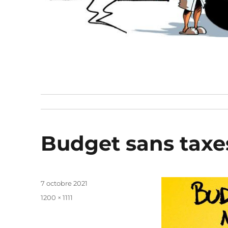
Budget sans taxes
Publié
7 octobre 2021
le
Taille
1200 × 1111
réelle