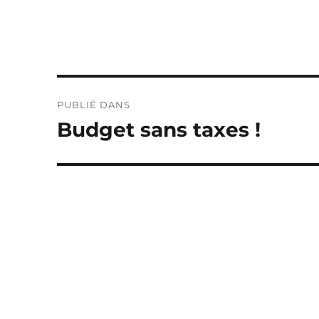
Navigation
PUBLIÉ DANS
de
Budget sans taxes !
l’article