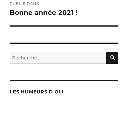
PUBLIÉ DANS
de
Bonne année 2021 !
l’article
RE
Recherche
pour :
LES HUMEURS D OLI