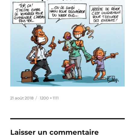
Publié
Taille
21 août 2018
1200 × 1111
le
réelle
Laisser un commentaire