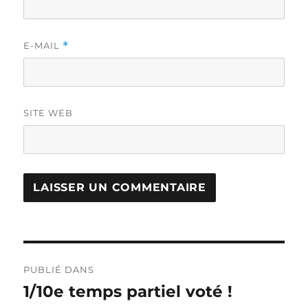
E-MAIL
*
SITE WEB
Navigation
PUBLIÉ DANS
de
1/10e temps partiel voté !