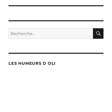
l’article
RE
Recherche
pour :
LES HUMEURS D OLI