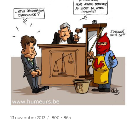
Publié
Taille
13 novembre 2013
800 × 864
le
réelle