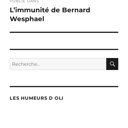
PUBLIÉ DANS
de
L’immunité de Bernard
Wesphael
l’article
RE
Recherche
pour :
LES HUMEURS D OLI