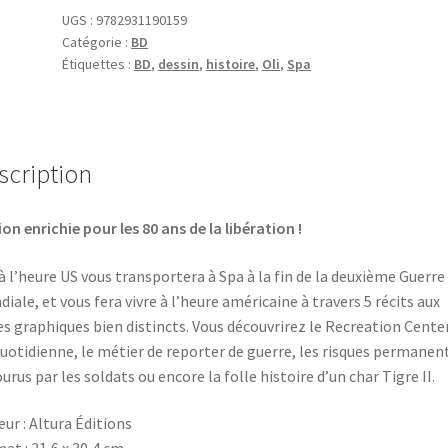
l'heure
UGS :
9782931190159
Catégorie :
BD
US
Étiquettes :
BD
,
dessin
,
histoire
,
Oli
,
Spa
(2024)
scription
ion enrichie pour les 80 ans de la libération !
à l’heure US vous transportera à Spa à la fin de la deuxième Guerre
iale, et vous fera vivre à l’heure américaine à travers 5 récits aux
es graphiques bien distincts. Vous découvrirez le Recreation Center
quotidienne, le métier de reporter de guerre, les risques permanen
urus par les soldats ou encore la folle histoire d’un char Tigre II.
eur : Altura Éditions