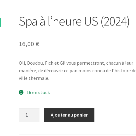
Spa à l’heure US (2024)
16,00
€
Oli, Doudou, Fich et Gil vous permettront, chacun à leur
manière, de découvrir ce pan moins connu de l’histoire de
ville thermale.
16 en stock
quantité
Ajouter au panier
de
Spa
à