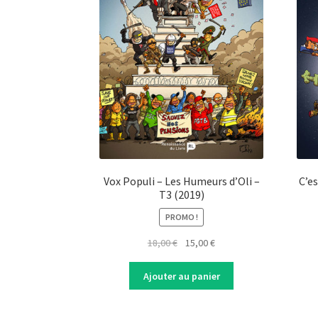
Vox Populi – Les Humeurs d’Oli –
C’e
T3 (2019)
PROMO !
Original
Current
18,00
€
15,00
€
price
price
was:
is:
Ajouter au panier
18,00 €.
15,00 €.