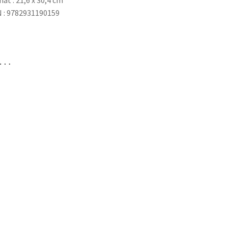
at : 21,6 x 30,4 cm
 : 9782931190159
i…