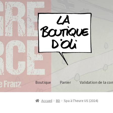
Skip
Skip
to
to
navigation
content
Boutique
Panier
Validation de la 
Accueil
Blog
Conditions générale de vente
Ho
Accueil
BD
Spa à l’heure US (2024)
Politique de confidentialité
Validation de l