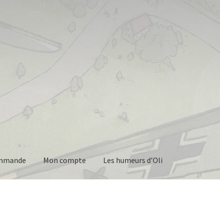
commande
Mon compte
Les humeurs d’Oli
mepage
Mon compte
Page d’accueil
Page d’exemple
Panier
a commande