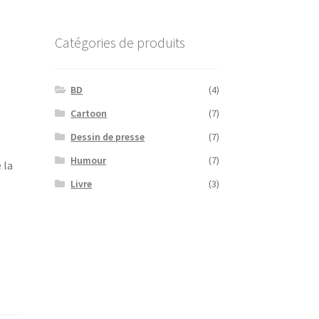
Catégories de produits
BD
(4)
Cartoon
(7)
Dessin de presse
(7)
Humour
(7)
 la
Livre
(3)