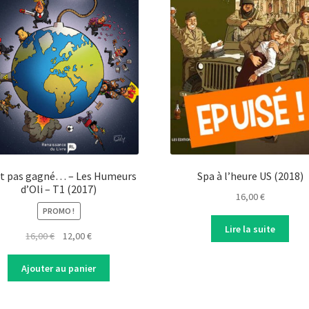
st pas gagné… – Les Humeurs
Spa à l’heure US (2018)
d’Oli – T1 (2017)
16,00
€
PROMO !
Lire la suite
Original
Current
16,00
€
12,00
€
price
price
was:
is:
Ajouter au panier
16,00 €.
12,00 €.