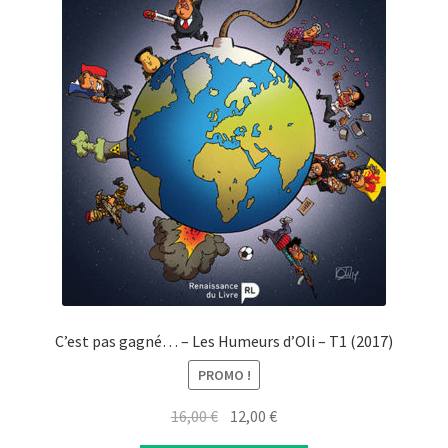
C’est pas gagné… – Les Humeurs d’Oli – T1 (2017)
PROMO !
Original
Current
16,00
€
12,00
€
price
price