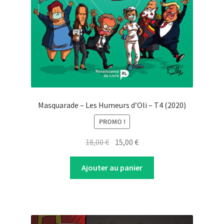
Masquarade – Les Humeurs d’Oli – T4 (2020)
PROMO !
Original
Current
18,00
€
15,00
€
price
price
was:
is:
Ajouter au panier
18,00 €.
15,00 €.