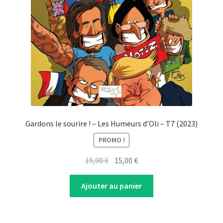
Gardons le sourire ! – Les Humeurs d’Oli – T7 (2023)
PROMO !
Original
Current
19,90
€
15,00
€
price
price
was:
is:
Ajouter au panier
19,90 €.
15,00 €.