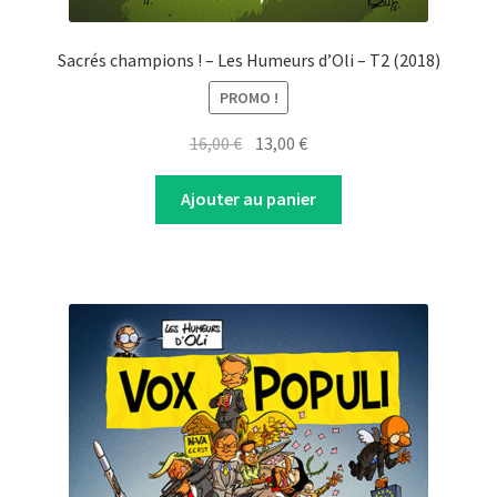
Sacrés champions ! – Les Humeurs d’Oli – T2 (2018)
PROMO !
Original
Current
16,00
€
13,00
€
price
price
was:
is:
Ajouter au panier
16,00 €.
13,00 €.