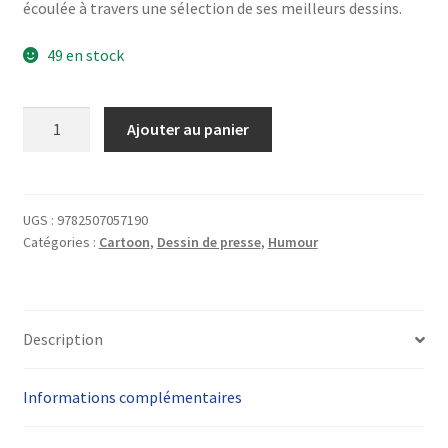
écoulée à travers une sélection de ses meilleurs dessins.
49 en stock
quantité
Ajouter au panier
de
À
l'eau
le
UGS :
9782507057190
Catégories :
Cartoon
,
Dessin de presse
,
Humour
monde
!
-
Les
Description
Humeurs
d'Oli
-
Informations complémentaires
T5
(2021)