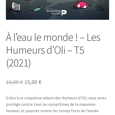
À l’eau le monde ! – Les
Humeurs d’Oli – T5
(2021)
Original
Current
18,00
€
15,00
€
price
price
Grâce à ce cinquième album des Humeurs d’Oli, vous serez
was:
is:
protégé contre tous les symptômes de la mauvaise
18,00 €.
15,00 €.
humeur, et pourrez revivre les temps forts de l’année