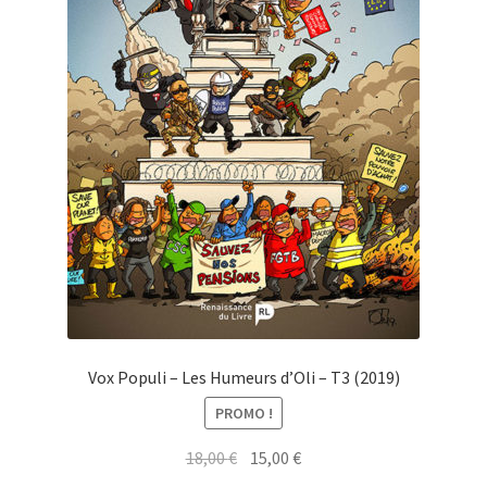
Vox Populi – Les Humeurs d’Oli – T3 (2019)
PROMO !
Original
Current
18,00
€
15,00
€
price
price