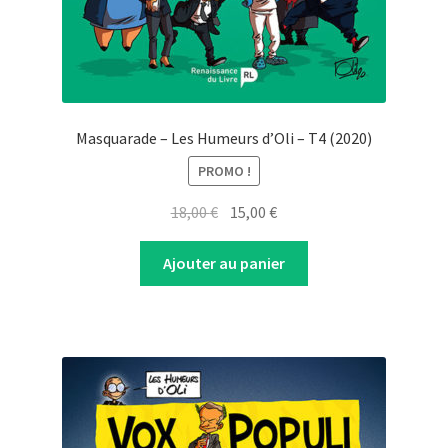
Masquarade – Les Humeurs d’Oli – T4 (2020)
PROMO !
Original
Current
18,00
€
15,00
€
price
price
was:
is:
Ajouter au panier
18,00 €.
15,00 €.