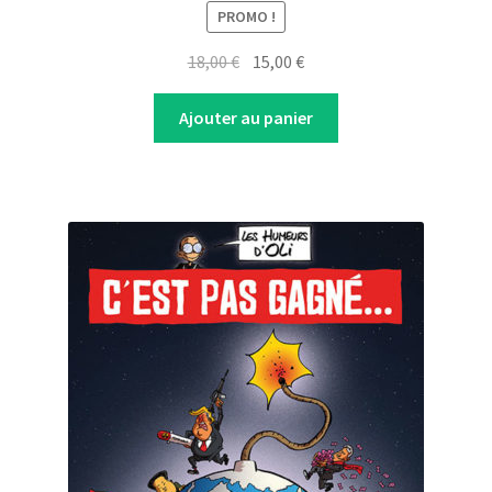
PROMO !
Original
Current
18,00
€
15,00
€
price
price
was:
is:
Ajouter au panier
18,00 €.
15,00 €.