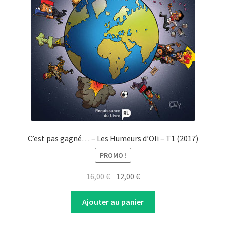
C’est pas gagné… – Les Humeurs d’Oli – T1 (2017)
PROMO !
Original
Current
16,00
€
12,00
€
price
price
was:
is:
Ajouter au panier
16,00 €.
12,00 €.