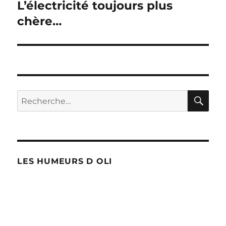
de
L’électricité toujours plus
chère…
l’article
RE
Recherche
pour :
LES HUMEURS D OLI