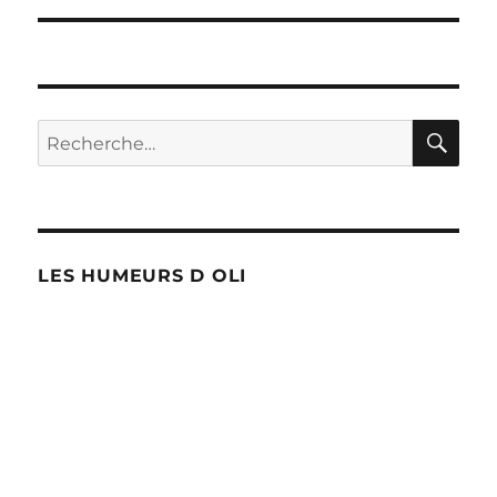
l’article
RE
Recherche
pour :
LES HUMEURS D OLI